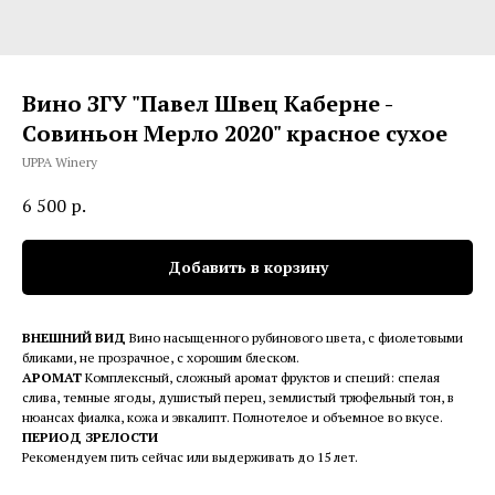
Вино ЗГУ "Павел Швец Каберне -
Совиньон Мерло 2020" красное сухое
UPPA Winery
6 500
р.
Добавить в корзину
ВНЕШНИЙ ВИД
Вино насыщенного рубинового цвета, с фиолетовыми
бликами, не прозрачное, с хорошим блеском.
АРОМАТ
Комплексный, сложный аромат фруктов и специй: спелая
слива, темные ягоды, душистый перец, землистый трюфельный тон, в
нюансах фиалка, кожа и эвкалипт. Полнотелое и объемное во вкусе.
ПЕРИОД ЗРЕЛОСТИ
Рекомендуем пить сейчас или выдерживать до 15 лет.