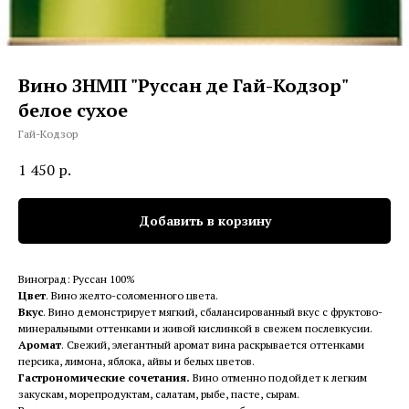
Вино ЗНМП "Руссан де Гай-Кодзор"
белое сухое
Гай-Кодзор
1 450
р.
Добавить в корзину
Виноград: Руссан 100%
Цвет
. Вино желто-соломенного цвета.
Вкус
. Вино демонстрирует мягкий, сбалансированный вкус с фруктово-
минеральными оттенками и живой кислинкой в свежем послевкусии.
Аромат
. Свежий, элегантный аромат вина раскрывается оттенками
персика, лимона, яблока, айвы и белых цветов.
Гастрономические сочетания.
Вино отменно подойдет к легким
закускам, морепродуктам, салатам, рыбе, пасте, сырам.